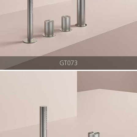
GT073