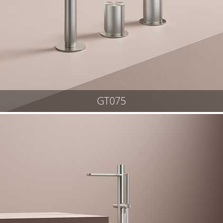
GT075