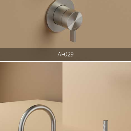
AF029