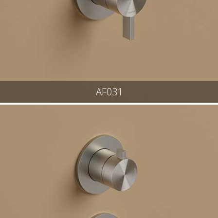
AF031