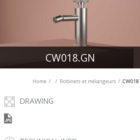
CW018.GN
Home
Robinets et mélangeurs
CW018
DRAWING