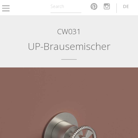
DE
CW031
UP-Brausemischer