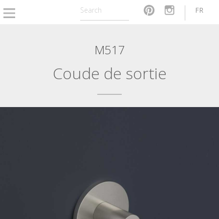
FR
M517
Coude de sortie